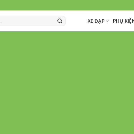
XE ĐẠP
PHỤ KIỆ