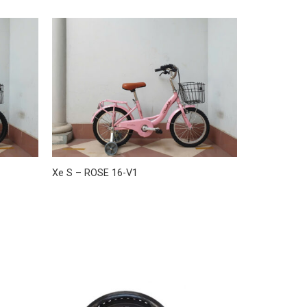
Add to
Add to
wishlist
wishlist
Xe S – ROSE 16-V1