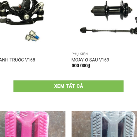
Add to
wishlist
PHỤ KIỆN
ANH TRƯỚC V168
MOAY Ơ SAU V169
300.000
₫
XEM TẤT CẢ
Add to
wishlist