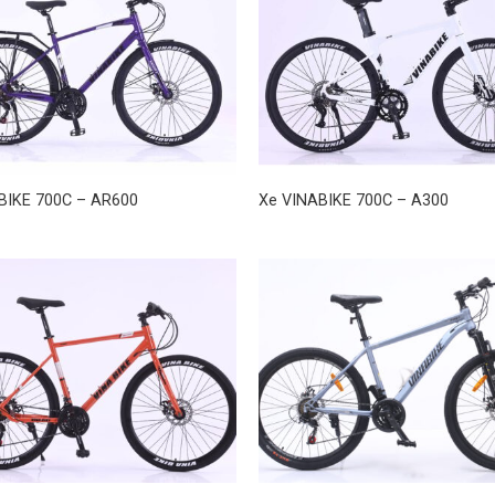
Add to
wishlist
BIKE 700C – AR600
Xe VINABIKE 700C – A300
Add to
wishlist