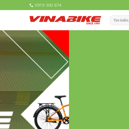
Skip
0919 300 674
to
content
Tìm
kiếm: