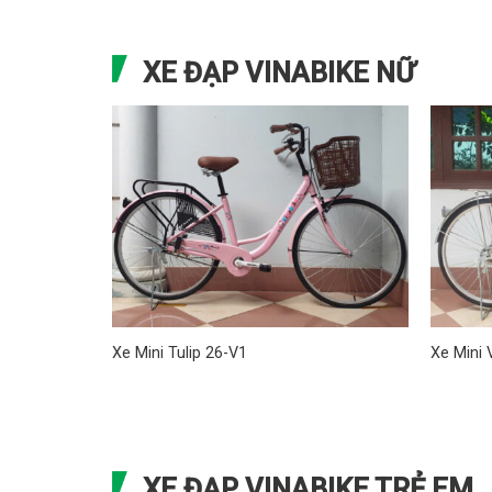
XE ĐẠP VINABIKE NỮ
Add to
wishlist
Xe Mini Tulip 26-V1
Xe Mini 
XE ĐẠP VINABIKE TRẺ EM