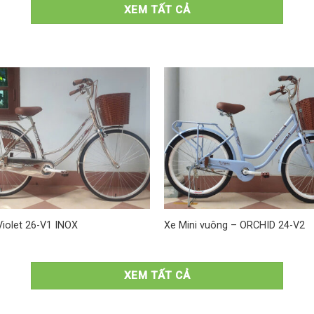
XEM TẤT CẢ
Add to
wishlist
Violet 26-V1 INOX
Xe Mini vuông – ORCHID 24-V2
XEM TẤT CẢ