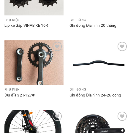
PHỤ KIỆN
GHI ĐÔNG
Líp xe đạp VINABIKE 16R
Ghi đông Địa hình 20 thẳng
Add to
Add to
wishlist
wishlist
PHỤ KIỆN
GHI ĐÔNG
Đùi đĩa 32T-127#
Ghi đông Địa hình 24-26 cong
Add to
Add to
wishlist
wishlist