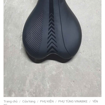
Trang chủ
/
Cửa hàng
/
PHỤ KIỆN
/
PHỤ TÙNG VINABIKE
/
YÊN
XE