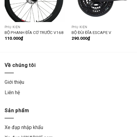
PHỤ KIỆN
PHỤ KIỆN
BỘ PHANH ĐĨA CƠ TRƯỚC V168
BỘ ĐÙI ĐĨA ESCAPE V
110.000
₫
290.000
₫
Về chúng tôi
Giới thiệu
Liên hệ
Sản phẩm
Xe đạp nhập khẩu