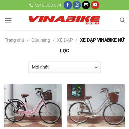
Skip
0919 300 674
to
content
Trang chủ
/
Cửa hàng
/
XE ĐẠP
/
XE ĐẠP VINABIKE NỮ
LỌC
Add to
Add to
wishlist
wishlist