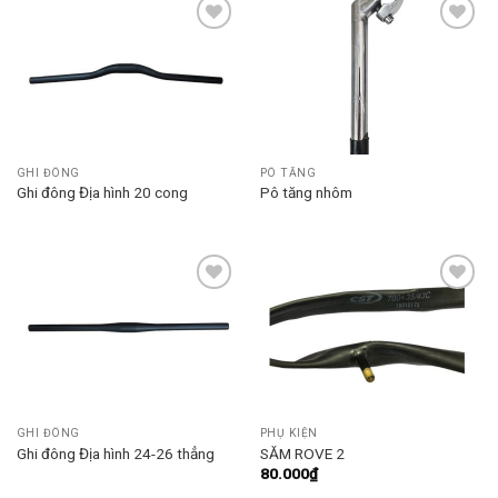
Add to
Add to
wishlist
wishlist
GHI ĐÔNG
PÔ TĂNG
Ghi đông Địa hình 20 cong
Pô tăng nhôm
Add to
Add to
wishlist
wishlist
GHI ĐÔNG
PHỤ KIỆN
Ghi đông Địa hình 24-26 thẳng
SĂM ROVE 2
80.000
₫