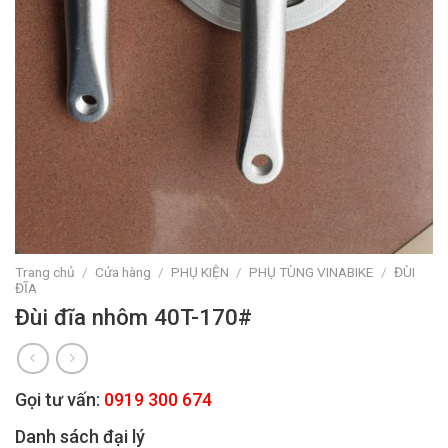
Trang chủ
/
Cửa hàng
/
PHỤ KIỆN
/
PHỤ TÙNG VINABIKE
/
ĐÙI
ĐĨA
Đùi đĩa nhôm 40T-170#
Gọi tư vấn:
0919 300 674
Danh sách đại lý