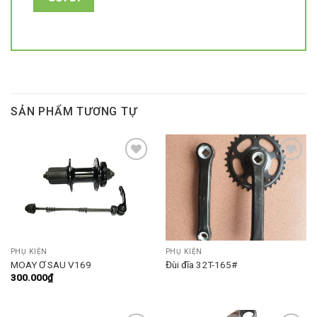
SẢN PHẨM TƯƠNG TỰ
Add to
Add to
wishlist
wishlist
PHỤ KIỆN
PHỤ KIỆN
MOAY Ơ SAU V169
Đùi đĩa 32T-165#
300.000
₫