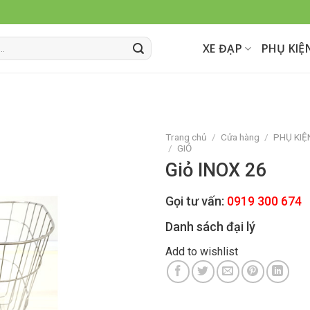
XE ĐẠP
PHỤ KIỆ
Trang chủ
/
Cửa hàng
/
PHỤ KIỆ
/
GIỎ
Giỏ INOX 26
Add to
wishlist
Gọi tư vấn:
0919 300 674
Danh sách đại lý
Add to wishlist