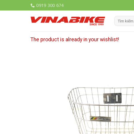
Skip
0919 300 674
to
content
Tìm
kiếm:
The product is already in your wishlist!