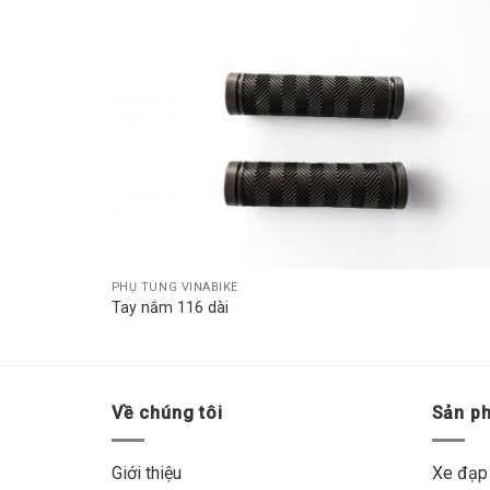
Add t
wishli
PHỤ TÙNG VINABIKE
Tay nắm 116 dài
Về chúng tôi
Sản p
Giới thiệu
Xe đạp