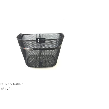
Add to
wishlist
 TÙNG VINABIKE
 sắt vát