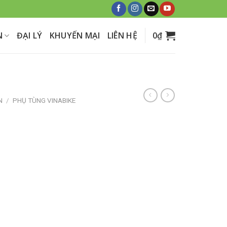
N
ĐẠI LÝ
KHUYẾN MẠI
LIÊN HỆ
0
₫
N
/
PHỤ TÙNG VINABIKE