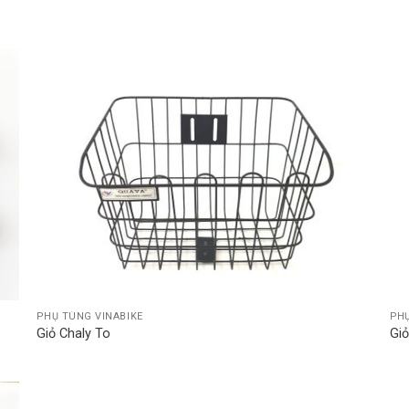
o
Browse
st
wishlist
PHỤ TÙNG VINABIKE
PHỤ
Giỏ Chaly To
Giỏ