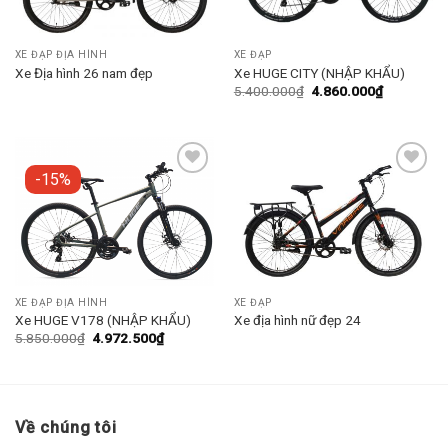
XE ĐẠP ĐỊA HÌNH
XE ĐẠP
Xe Địa hình 26 nam đẹp
Xe HUGE CITY (NHẬP KHẨU)
5.400.000
₫
4.860.000
₫
-15%
Add to
Add to
wishlist
wishlist
XE ĐẠP ĐỊA HÌNH
XE ĐẠP
Xe HUGE V178 (NHẬP KHẨU)
Xe địa hình nữ đẹp 24
5.850.000
₫
4.972.500
₫
Về chúng tôi