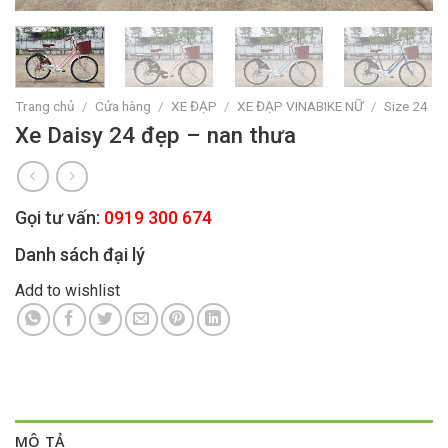
Trang chủ
/
Cửa hàng
/
XE ĐẠP
/
XE ĐẠP VINABIKE NỮ
/
Size 24
Xe Daisy 24 đẹp – nan thưa
Gọi tư vấn:
0919 300 674
Danh sách đại lý
Add to wishlist
MÔ TẢ