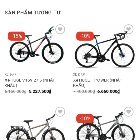
SẢN PHẨM TƯƠNG TỰ
-15%
-10%
Add to
Add to
wishlist
wishlist
XE ĐẠP
XE ĐẠP
Xe HUGE V169 27.5 (NHẬP
Xe HUGE – POWER (NHẬP
KHẨU)
KHẨU)
6.150.000
₫
5.227.500
₫
7.400.000
₫
6.660.000
₫
-10%
Add to
Add to
wishlist
wishlist