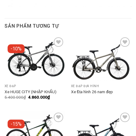
SẢN PHẨM TƯƠNG TỰ
-10%
Add to
Add to
wishlist
wishlist
XE ĐẠP
XE ĐẠP ĐỊA HÌNH
Xe HUGE CITY (NHẬP KHẨU)
Xe Địa hình 26 nam đẹp
5.400.000
₫
4.860.000
₫
-15%
Add to
Add to
wishlist
wishlist