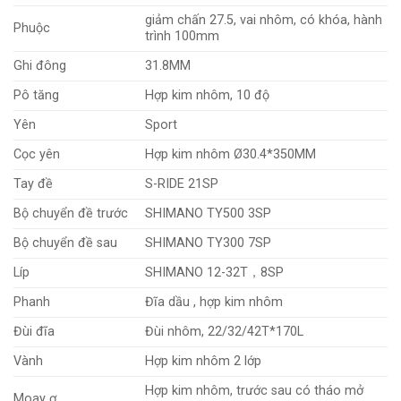
giảm chấn 27.5, vai nhôm, có khóa, hành
Phuộc
trình 100mm
Ghi đông
31.8MM
Pô tăng
Hợp kim nhôm, 10 độ
Yên
Sport
Cọc yên
Hợp kim nhôm Ø30.4*350MM
Tay đề
S-RIDE 21SP
Bộ chuyển đề trước
SHIMANO TY500 3SP
Bộ chuyển đề sau
SHIMANO TY300 7SP
Líp
SHIMANO 12-32T，8SP
Phanh
Đĩa dầu , hợp kim nhôm
Đùi đĩa
Đùi nhôm, 22/32/42T*170L
Vành
Hợp kim nhôm 2 lớp
Hợp kim nhôm, trước sau có tháo mở
Moay ơ