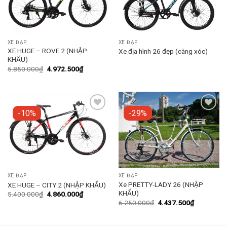
XE ĐẠP
XE ĐẠP
XE HUGE – ROVE 2 (NHẬP
Xe địa hình 26 đẹp (càng xóc)
KHẨU)
5.850.000
₫
4.972.500
₫
-10%
-29%
Add to
Add to
wishlist
wishlist
XE ĐẠP
XE ĐẠP
Xe PRETTY-LADY 26 (NHẬP
XE HUGE – CITY 2 (NHẬP KHẨU)
KHẨU)
5.400.000
₫
4.860.000
₫
6.250.000
₫
4.437.500
₫