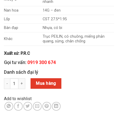
nhanh
Nan hoa
14G – đen
Lốp
CST 27.5*1.95
Bàn đạp
Nhựa, có bi
Trục PEILIN, có chuông, miếng phản
Khác
quang, sừng, chân chống
Xuất xứ: P.R.C
Gọi tư vấn:
0919 300 674
Danh sách đại lý
Xe HUGE V169 27.5 (NHẬP KHẨU) số lượng
Mua hàng
Add to wishlist