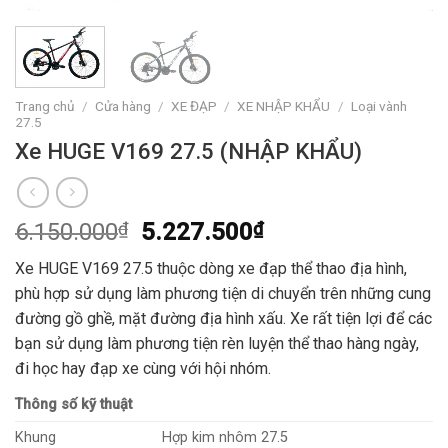
Trang chủ
/
Cửa hàng
/
XE ĐẠP
/
XE NHẬP KHẨU
/
Loại vành
27.5
Xe HUGE V169 27.5 (NHẬP KHẨU)
6.150.000
₫
5.227.500
₫
Xe HUGE V169 27.5 thuộc dòng xe đạp thể thao địa hình,
phù hợp sử dụng làm phương tiện di chuyển trên những cung
đường gồ ghề, mặt đường địa hình xấu. Xe rất tiện lợi để các
bạn sử dụng làm phương tiện rèn luyện thể thao hàng ngày,
đi học hay đạp xe cùng với hội nhóm.
Thông số kỹ thuật
Khung
Hợp kim nhôm 27.5