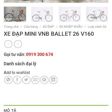
Trang chủ
/
Cửa hàng
/
XE ĐẠP
/
XE NHẬP KHẨU
/
Loại vành 26
XE ĐẠP MINI VNB BALLET 26 V160
Gọi tư vấn:
0919 300 674
Danh sách đại lý
Add to wishlist
MÔ TẢ