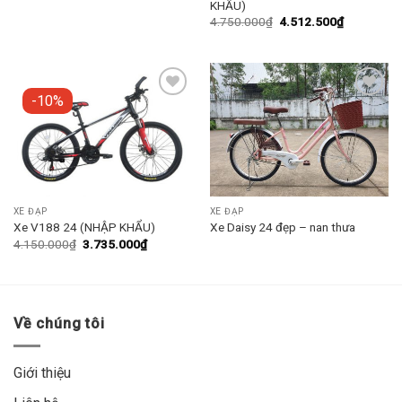
KHẨU)
4.750.000
₫
4.512.500
₫
-10%
Add to
Add to
wishlist
wishlist
XE ĐẠP
XE ĐẠP
Xe V188 24 (NHẬP KHẨU)
Xe Daisy 24 đẹp – nan thưa
4.150.000
₫
3.735.000
₫
Về chúng tôi
Giới thiệu