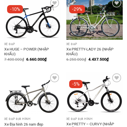
-10%
-29%
Add to
Add to
wishlist
wishlist
XE ĐẠP
XE ĐẠP
Xe HUGE – POWER (NHẬP
Xe PRETTY-LADY 26 (NHẬP
KHẨU)
KHẨU)
7.400.000
₫
6.660.000
₫
6.250.000
₫
4.437.500
₫
-5%
Add to
Add to
wishlist
wishlist
XE ĐẠP ĐỊA HÌNH
XE ĐẠP ĐỊA HÌNH
Xe PRETTY – CURVY (NHẬP
Xe Địa hình 26 nam đẹp