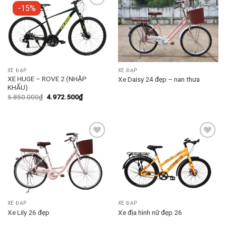
-15%
Add to
Add to
wishlist
wishlist
XE ĐẠP
XE ĐẠP
XE HUGE – ROVE 2 (NHẬP
Xe Daisy 24 đẹp – nan thưa
KHẨU)
5.850.000
₫
4.972.500
₫
Add to
Add to
wishlist
wishlist
XE ĐẠP
XE ĐẠP
Xe Lily 26 đẹp
Xe địa hình nữ đẹp 26