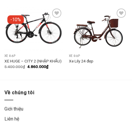
-10%
Add to
Add to
wishlist
wishlist
XE ĐẠP
XE ĐẠP
XE HUGE – CITY 2 (NHẬP KHẨU)
Xe Lily 24 đẹp
5.400.000
₫
4.860.000
₫
Về chúng tôi
Giới thiệu
Liên hệ