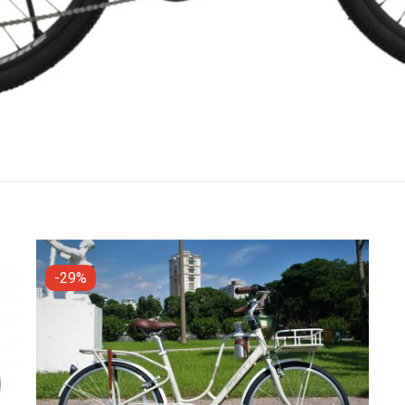
-29%
o
Add to
st
wishlist