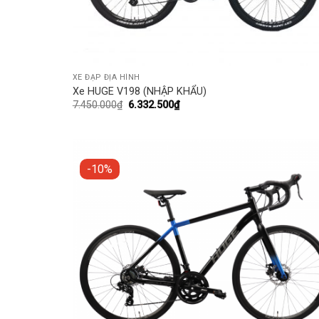
XE ĐẠP ĐỊA HÌNH
Xe HUGE V198 (NHẬP KHẨU)
7.450.000
₫
6.332.500
₫
-10%
Add t
wishli