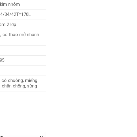
p kim nhôm
24/34/42T*170L
ôm 2 lớp
N, có tháo mở nhanh
.95
, có chuông, miếng
, chân chống, sừng