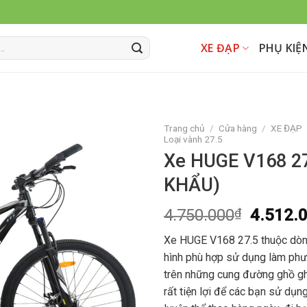
XE ĐẠP
PHỤ KIỆ
Trang chủ
/
Cửa hàng
/
XE ĐẠP
Loại vành 27.5
Xe HUGE V168 2
Add to
wishlist
KHẨU)
4.750.000
₫
4.512.
Xe HUGE V168 27.5 thuộc dòng
hình phù hợp sử dụng làm phư
trên những cung đường ghồ g
rất tiện lợi để các bạn sử dụn