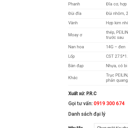
Phanh
Đĩa cơ, hợ
Đùi đĩa
Đùi nhôm, 
Vành
Hợp kim nh
thép, PEILI
Moay ơ
trước sau
Nan hoa
14G – đen
Lốp
CST 27.5*1
Bàn đạp
Nhựa, có bi
Trục PEILIN
Khác
phản quang
Xuất xứ: P.R.C
Gọi tư vấn:
0919 300 674
Danh sách đại lý
Màu Sắc