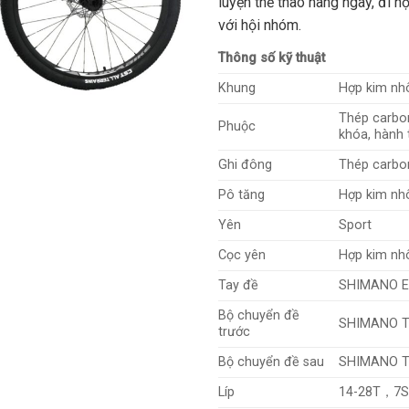
luyện thể thao hàng ngày, đi 
với hội nhóm.
Thông số kỹ thuật
Khung
Hợp kim nh
Thép carbon
Phuộc
khóa, hành
Ghi đông
Thép carbo
Pô tăng
Hợp kim nh
Yên
Sport
Cọc yên
Hợp kim n
Tay đề
SHIMANO E
Bộ chuyển đề
SHIMANO T
trước
Bộ chuyển đề sau
SHIMANO 
Líp
14-28T，7