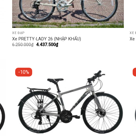
XE ĐẠP
XE 
Xe PRETTY-LADY 26 (NHẬP KHẨU)
Xe 
6.250.000
₫
4.437.500
₫
-10%
o
Add to
st
wishlist