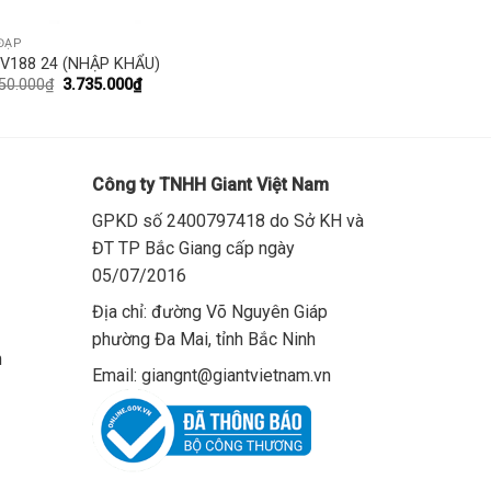
ĐẠP
 V188 24 (NHẬP KHẨU)
50.000
₫
3.735.000
₫
Công ty TNHH Giant Việt Nam
GPKD số 2400797418 do Sở KH và
ĐT TP Bắc Giang cấp ngày
05/07/2016
Địa chỉ: đường Võ Nguyên Giáp
phường Đa Mai, tỉnh Bắc Ninh
n
Email: giangnt@giantvietnam.vn