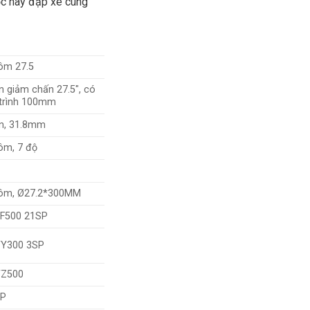
học hay đạp xe cùng
ôm 27.5
 giảm chấn 27.5″, có
 trình 100mm
n, 31.8mm
ôm, 7 độ
hôm, Ø27.2*300MM
F500 21SP
Y300 3SP
TZ500
SP