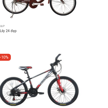
ĐẠP
Lily 24 đẹp
-10%
Add to
wishlist