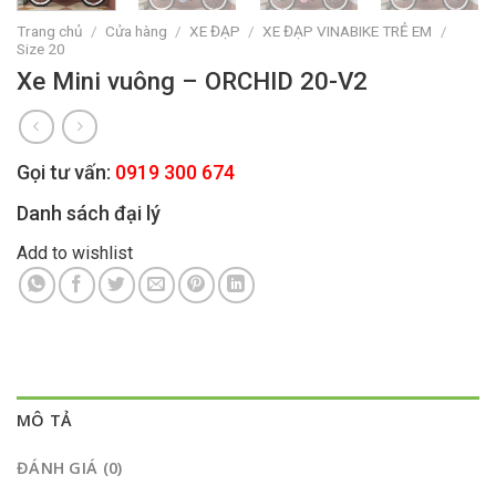
Trang chủ
/
Cửa hàng
/
XE ĐẠP
/
XE ĐẠP VINABIKE TRẺ EM
/
Size 20
Xe Mini vuông – ORCHID 20-V2
Gọi tư vấn:
0919 300 674
Danh sách đại lý
Add to wishlist
MÔ TẢ
ĐÁNH GIÁ (0)