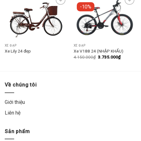
-10%
Add to
Add to
wishlist
wishlist
XE ĐẠP
XE ĐẠP
Xe Lily 24 đẹp
Xe V188 24 (NHẬP KHẨU)
4.150.000
₫
3.735.000
₫
Về chúng tôi
Giới thiệu
Liên hệ
Sản phẩm