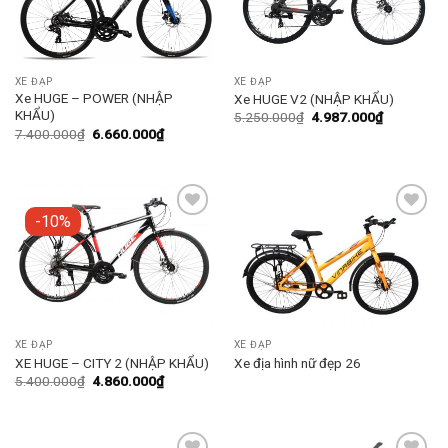
XE ĐẠP
XE ĐẠP
Xe HUGE – POWER (NHẬP
Xe HUGE V2 (NHẬP KHẨU)
KHẨU)
5.250.000
₫
4.987.000
₫
7.400.000
₫
6.660.000
₫
-10%
Add to
Add to
wishlist
wishlist
XE ĐẠP
XE ĐẠP
XE HUGE – CITY 2 (NHẬP KHẨU)
Xe địa hình nữ đẹp 26
5.400.000
₫
4.860.000
₫