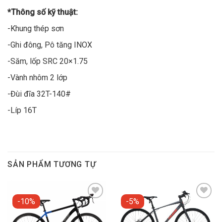
*Thông số kỹ thuật:
-Khung thép sơn
-Ghi đông, Pô tăng INOX
-Săm, lốp SRC 20×1.75
-Vành nhôm 2 lớp
-Đùi đĩa 32T-140#
-Líp 16T
SẢN PHẨM TƯƠNG TỰ
-10%
-5%
Add to
Add to
wishlist
wishlist