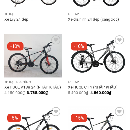
XE ĐẠP
XE ĐẠP
Xe Lily 24 đẹp
Xe địa hình 24 đẹp (càng xóc)
-10%
-10%
Add to
Add to
wishlist
wishlist
XE ĐẠP ĐỊA HÌNH
XE ĐẠP
Xe HUGE V188 24 (NHẬP KHẨU)
Xe HUGE CITY (NHẬP KHẨU)
4.150.000
₫
3.735.000
₫
5.400.000
₫
4.860.000
₫
-5%
-15%
Add to
Add to
wishlist
wishlist