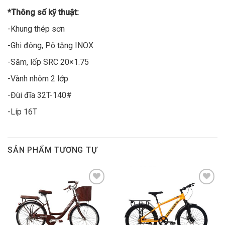
*Thông số kỹ thuật:
-Khung thép sơn
-Ghi đông, Pô tăng INOX
-Săm, lốp SRC 20×1.75
-Vành nhôm 2 lớp
-Đùi đĩa 32T-140#
-Líp 16T
SẢN PHẨM TƯƠNG TỰ
Add to
Add to
wishlist
wishlist