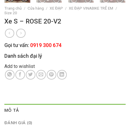
Trang chủ
/
Cửa hàng
/
XE ĐẠP
/
XE ĐẠP VINABIKE TRẺ EM
/
Size 20
Xe S – ROSE 20-V2
Gọi tư vấn:
0919 300 674
Danh sách đại lý
Add to wishlist
MÔ TẢ
ĐÁNH GIÁ (0)