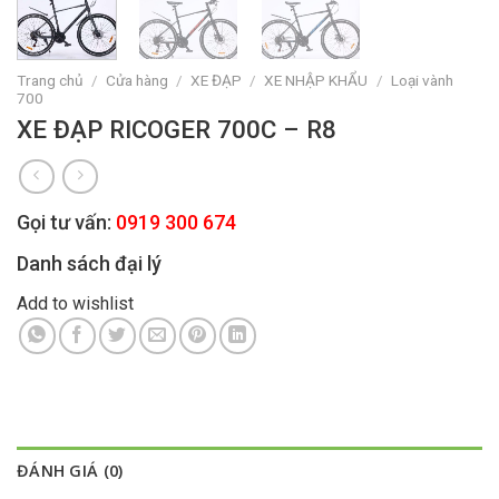
Trang chủ
/
Cửa hàng
/
XE ĐẠP
/
XE NHẬP KHẨU
/
Loại vành
700
XE ĐẠP RICOGER 700C – R8
Gọi tư vấn:
0919 300 674
Danh sách đại lý
Add to wishlist
ĐÁNH GIÁ (0)