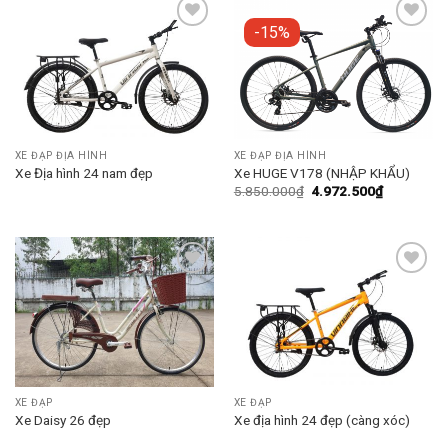
-15%
Add to
Add to
wishlist
wishlist
XE ĐẠP ĐỊA HÌNH
XE ĐẠP ĐỊA HÌNH
Xe Địa hình 24 nam đẹp
Xe HUGE V178 (NHẬP KHẨU)
5.850.000
₫
4.972.500
₫
Add to
Add to
wishlist
wishlist
XE ĐẠP
XE ĐẠP
Xe Daisy 26 đẹp
Xe địa hình 24 đẹp (càng xóc)