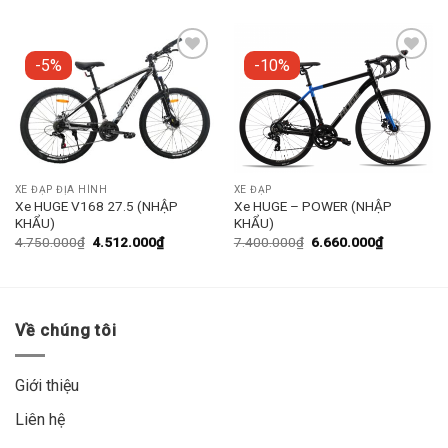
-5%
-10%
Add to
Add to
wishlist
wishlist
XE ĐẠP ĐỊA HÌNH
XE ĐẠP
Xe HUGE V168 27.5 (NHẬP
Xe HUGE – POWER (NHẬP
KHẨU)
KHẨU)
4.750.000
₫
4.512.000
₫
7.400.000
₫
6.660.000
₫
Về chúng tôi
Giới thiệu
Liên hệ