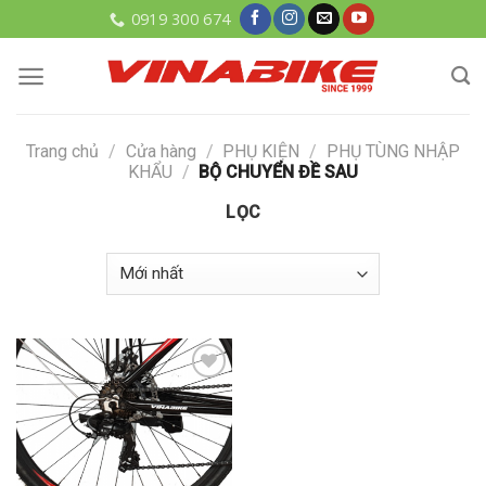
Skip
0919 300 674
to
content
Trang chủ
/
Cửa hàng
/
PHỤ KIỆN
/
PHỤ TÙNG NHẬP
KHẨU
/
BỘ CHUYỂN ĐỀ SAU
LỌC
Add to
wishlist