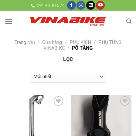
Skip
0919 300 674
to
content
Trang chủ
/
Cửa hàng
/
PHỤ KIỆN
/
PHỤ TÙNG
VINABIKE
/
PÔ TĂNG
LỌC
Add to
Add to
wishlist
wishlist