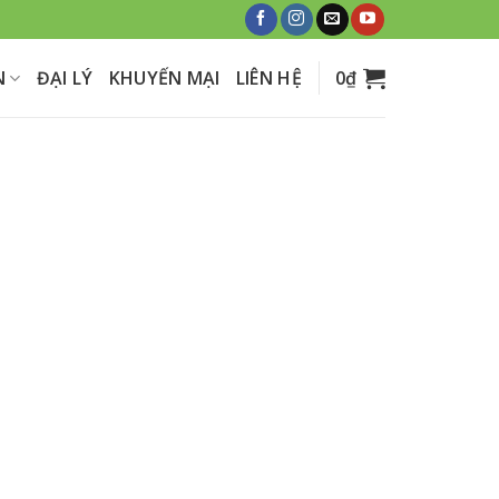
N
ĐẠI LÝ
KHUYẾN MẠI
LIÊN HỆ
0
₫