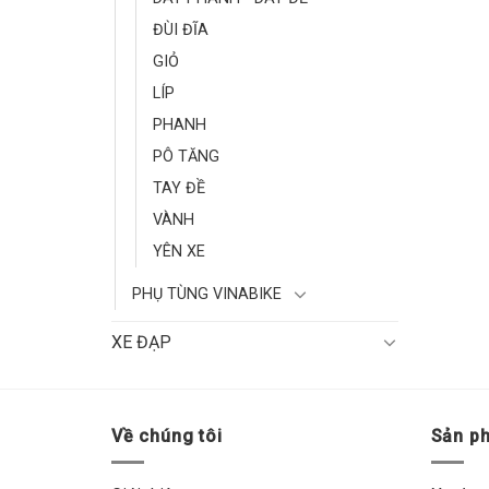
ĐÙI ĐĨA
GIỎ
LÍP
PHANH
PÔ TĂNG
TAY ĐỀ
VÀNH
YÊN XE
PHỤ TÙNG VINABIKE
XE ĐẠP
Về chúng tôi
Sản p