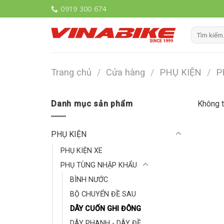
Skip
0919 300 674
to
content
Tìm
kiếm:
Trang chủ
/
Cửa hàng
/
PHỤ KIỆN
/
P
Danh mục sản phẩm
Không t
PHỤ KIỆN
PHỤ KIỆN XE
PHỤ TÙNG NHẬP KHẨU
BÌNH NƯỚC
BỘ CHUYỂN ĐỀ SAU
DÂY CUỐN GHI ĐÔNG
DÂY PHANH - DÂY ĐỀ