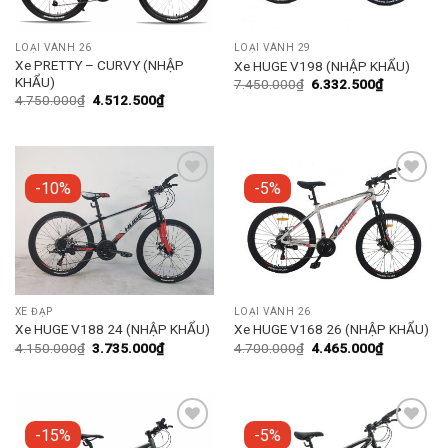
LOẠI VÀNH 26
LOẠI VÀNH 29
Xe PRETTY – CURVY (NHẬP
Xe HUGE V198 (NHẬP KHẨU)
KHẨU)
7.450.000
₫
6.332.500
₫
4.750.000
₫
4.512.500
₫
-10%
-5%
Add to
Add to
wishlist
wishlist
XE ĐẠP
LOẠI VÀNH 26
Xe HUGE V188 24 (NHẬP KHẨU)
Xe HUGE V168 26 (NHẬP KHẨU)
4.150.000
₫
3.735.000
₫
4.700.000
₫
4.465.000
₫
-15%
-5%
Add to
Add to