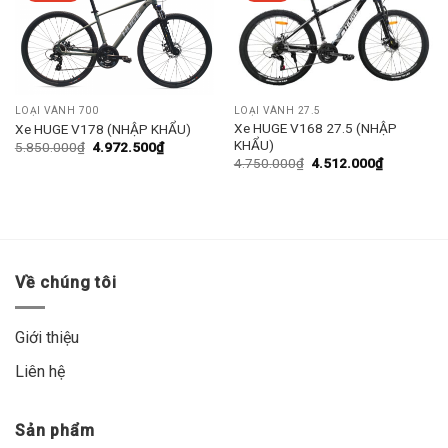
wishlist
wishlist
LOẠI VÀNH 700
LOẠI VÀNH 27.5
Xe HUGE V168 27.5 (NHẬP
Xe HUGE V178 (NHẬP KHẨU)
KHẨU)
5.850.000
₫
4.972.500
₫
4.750.000
₫
4.512.000
₫
Về chúng tôi
Giới thiệu
Liên hệ
Sản phẩm