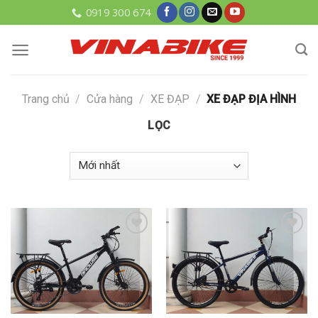
Skip
0919 300 674
to
content
Trang chủ
/
Cửa hàng
/
XE ĐẠP
/
XE ĐẠP ĐỊA HÌNH
LỌC
Add to
Add to
wishlist
wishlist