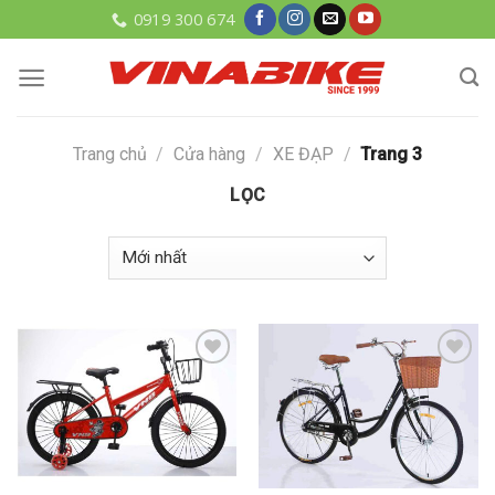
Skip
0919 300 674
to
content
Trang chủ
/
Cửa hàng
/
XE ĐẠP
/
Trang 3
LỌC
Add to
Add to
wishlist
wishlist