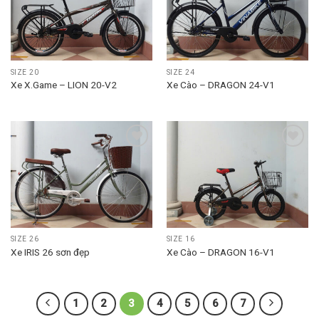
wishlist
wishlist
SIZE 20
SIZE 24
Xe X.Game – LION 20-V2
Xe Cào – DRAGON 24-V1
Add to
Add to
wishlist
wishlist
SIZE 26
SIZE 16
Xe IRIS 26 sơn đẹp
Xe Cào – DRAGON 16-V1
1
2
3
4
5
6
7