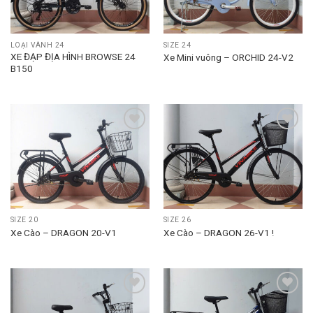
LOẠI VÀNH 24
SIZE 24
XE ĐẠP ĐỊA HÌNH BROWSE 24
Xe Mini vuông – ORCHID 24-V2
B150
Add to
Add to
wishlist
wishlist
SIZE 20
SIZE 26
Xe Cào – DRAGON 20-V1
Xe Cào – DRAGON 26-V1 !
Add to
Add to