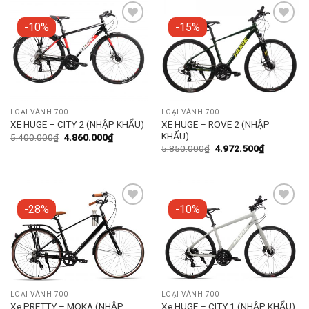
-10%
-15%
Add to
Add to
wishlist
wishlist
LOẠI VÀNH 700
LOẠI VÀNH 700
XE HUGE – ROVE 2 (NHẬP
XE HUGE – CITY 2 (NHẬP KHẨU)
KHẨU)
5.400.000
₫
4.860.000
₫
5.850.000
₫
4.972.500
₫
-28%
-10%
Add to
Add to
wishlist
wishlist
LOẠI VÀNH 700
LOẠI VÀNH 700
Xe PRETTY – MOKA (NHẬP
Xe HUGE – CITY 1 (NHẬP KHẨU)