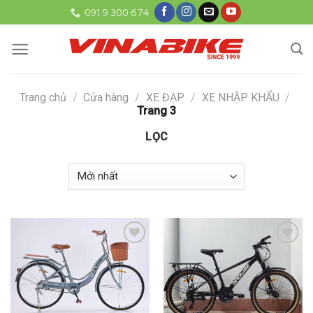
Skip
0919 300 674
to
content
Trang chủ
/
Cửa hàng
/
XE ĐẠP
/
XE NHẬP KHẨU
/
Trang 3
LỌC
Add to
Add to
wishlist
wishlist