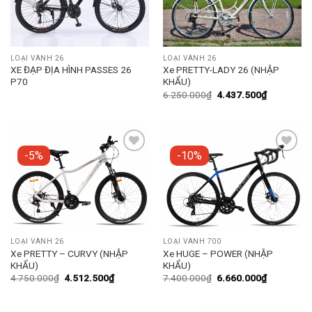
LOẠI VÀNH 26
LOẠI VÀNH 26
XE ĐẠP ĐỊA HÌNH PASSES 26
Xe PRETTY-LADY 26 (NHẬP
P70
KHẨU)
6.250.000
₫
4.437.500
₫
-5%
-10%
Add to
Add to
wishlist
wishlist
LOẠI VÀNH 26
LOẠI VÀNH 700
Xe PRETTY – CURVY (NHẬP
Xe HUGE – POWER (NHẬP
KHẨU)
KHẨU)
4.750.000
₫
4.512.500
₫
7.400.000
₫
6.660.000
₫